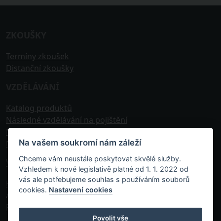
ZKOUŠKY
Termíny zkoušek
Distanční zkoušky
VZDĚLÁVÁNÍ
Katalog produktů
Následné vzdělávání na pojištění
Následné vzdělávání na investice
Na vašem soukromí nám záleží
Následné vzdělávání na úvěry
Chceme vám neustále poskytovat skvělé služby.
VECTOR
Vzhledem k nové legislativě platné od 1. 1. 2022 od
vás ale potřebujeme souhlas s používáním souborů
Kontakt
cookies.
Nastavení cookies
Aktuality
Podpora
Povolit vše